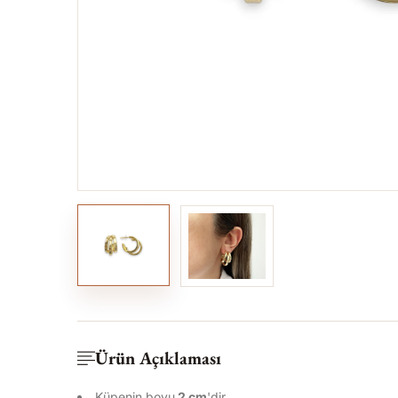
Ürün Açıklaması
Küpenin boyu
2
c
m
'dir.