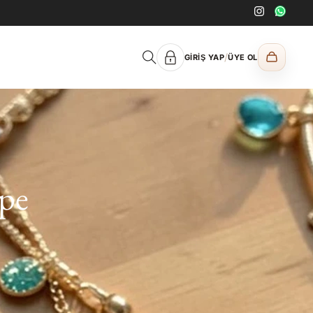
/
GIRIŞ YAP
ÜYE OL
üpe