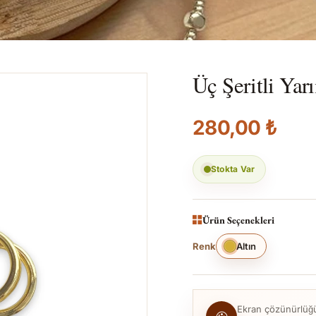
Üç Şeritli Ya
280,00 ₺
Stokta Var
Ürün Seçenekleri
Renk
Altın
Ekran çözünürlüğü, 