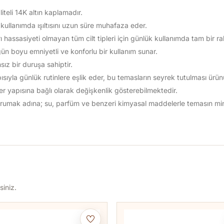
iteli 14K altın kaplamadır.
ullanımda ışıltısını uzun süre muhafaza eder.
ı hassasiyeti olmayan tüm cilt tipleri için günlük kullanımda tam bir ra
gün boyu emniyetli ve konforlu bir kullanım sunar.
ız bir duruşa sahiptir.
yla günlük rutinlere eşlik eder, bu temasların seyrek tutulması ürünün
 ter yapısına bağlı olarak değişkenlik gösterebilmektedir.
 korumak adına; su, parfüm ve benzeri kimyasal maddelerle temasın m
siniz.