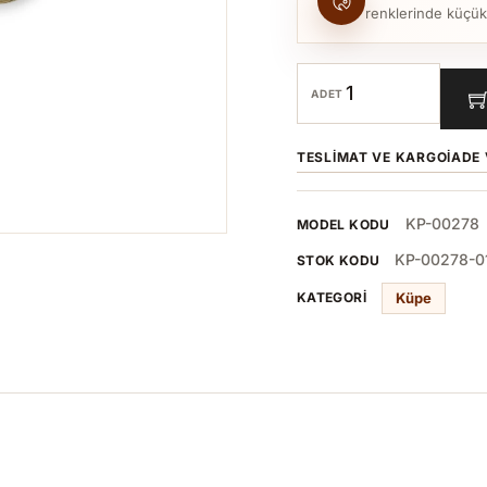
renklerinde küçük to
ADET
TESLIMAT VE KARGO
İADE 
KP-00278
MODEL KODU
KP-00278-0
STOK KODU
Küpe
KATEGORI