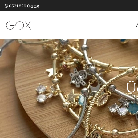
0531 829 0
GOX
Üç