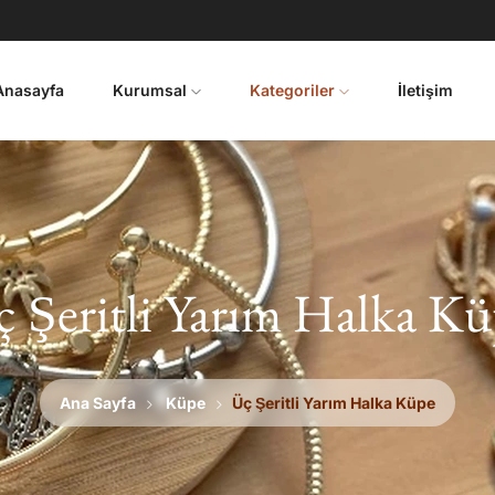
Anasayfa
Kurumsal
Kategoriler
İletişim
 Şeritli Yarım Halka K
Ana Sayfa
Küpe
Üç Şeritli Yarım Halka Küpe