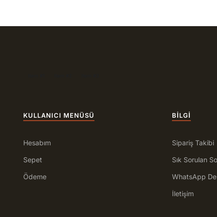
Item #1
Item #2
Item #3
KULLANICI MENÜSÜ
BILGI
Hesabım
Sipariş Takibi
Sepet
Sık Sorulan So
Ödeme
WhatsApp De
İletişim