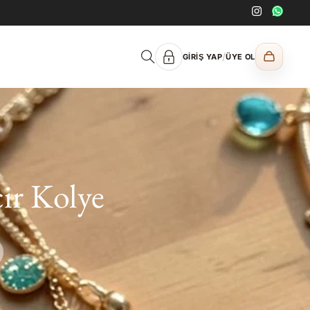
/
GIRIŞ YAP
ÜYE OL
cir Kolye