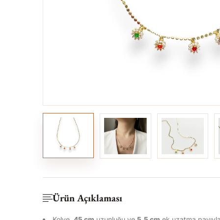
Ürün Açıklaması
Kolye,
45 cm
uzunluğu ve
5,5 cm
ek uzatma payıyl