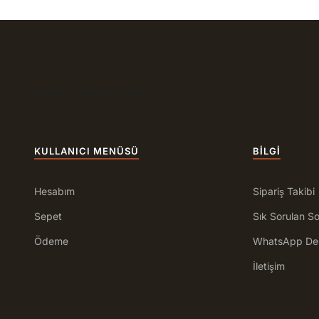
Item #1
Item #2
Item #3
KULLANICI MENÜSÜ
BILGI
Hesabım
Sipariş Takibi
Sepet
Sık Sorulan So
Ödeme
WhatsApp De
İletişim