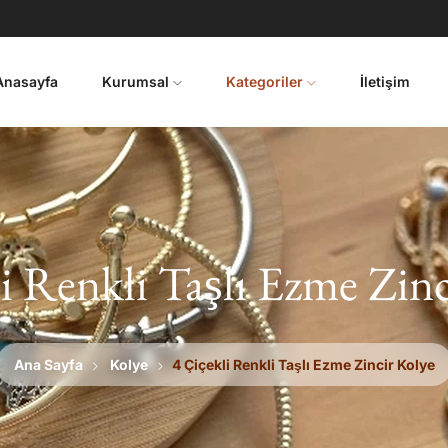
Anasayfa
Kurumsal
Kategoriler
İletişim
i Renkli Taşlı Ezme Zin
Ana Sayfa
Kolye
4 Çiçekli Renkli Taşlı Ezme Zincir Kolye