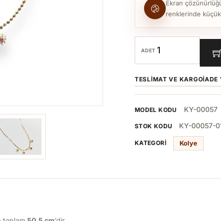
Ekran çözünürlüğü, 
renklerinde küçük to
ADET
TESLIMAT VE KARGO
İADE 
KY-00057
MODEL KODU
KY-00057-0
STOK KODU
Kolye
KATEGORI
a toplam
50,5
cm
’dir.