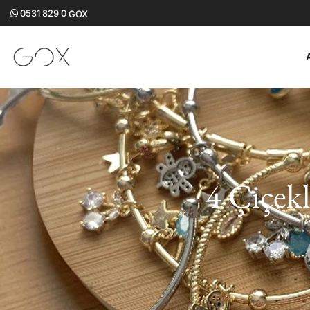
0531 829 0
GOX
4 Çiçekl