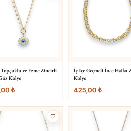
lı Topçuklu ve Ezme Zincirli
İç İçe Geçmeli İnce Halka 
Göz Kolye
Kolye
,00 ₺
425,00 ₺