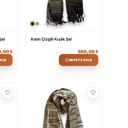
Şal
Kalın Çizgili Kışlık Şal
0,00
₺
650,00
₺
EKLE
SEPETE EKLE