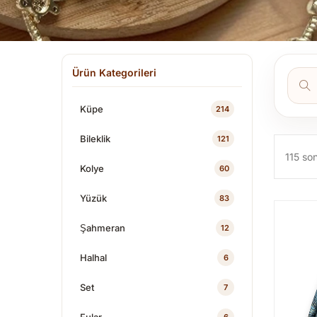
Ürün Kategorileri
Küpe
214
Bileklik
121
115 son
Kolye
60
Yüzük
83
Şahmeran
12
Halhal
6
Set
7