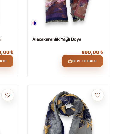
l
Alacakaranlık Yağlı Boya
0,00
₺
890,00
₺
EKLE
SEPETE EKLE