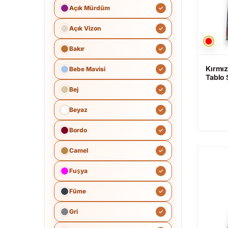
Açık Mürdüm
Açık Vizon
Bakır
Kırmız
Bebe Mavisi
Tablo 
Bej
Beyaz
Bordo
Camel
Fuşya
Füme
Gri