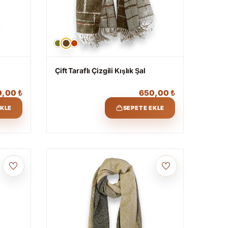
Çift Taraflı Çizgili Kışlık Şal
0,00
₺
650,00
₺
EKLE
SEPETE EKLE