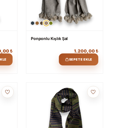
Ponponlu Kışlık Şal
0,00
₺
1.200,00
₺
EKLE
SEPETE EKLE