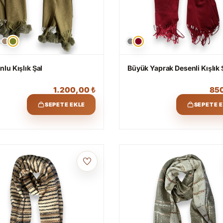
lu Kışlık Şal
Büyük Yaprak Desenli Kışlık 
1.200,00
₺
85
SEPETE EKLE
SEPETE 