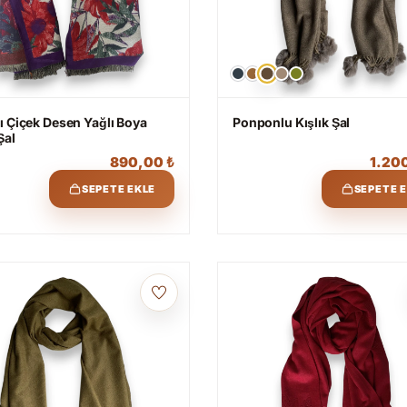
ı Çiçek Desen Yağlı Boya
Ponponlu Kışlık Şal
Şal
890,00
₺
1.20
SEPETE EKLE
SEPETE 