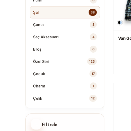
Fular
6
Şal
38
Çanta
8
Saç Aksesuarı
4
Van Go
Broş
6
Özel Seri
123
Çocuk
17
Charm
1
Çelik
12
Filtrele