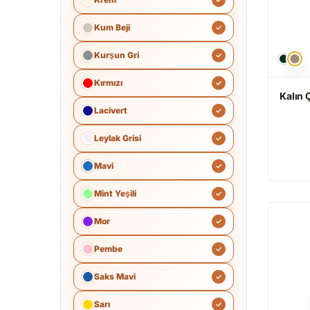
Kum Beji
Kurşun Gri
Kırmızı
Kalın Ç
Lacivert
Leylak Grisi
Mavi
Mint Yeşili
Mor
Pembe
Saks Mavi
Sarı