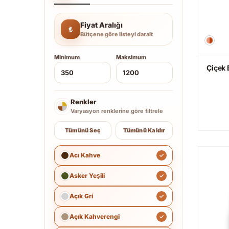
Fiyat Aralığı
₺
Bütçene göre listeyi daralt
Minimum
Maksimum
Çiçek 
Renkler
Varyasyon renklerine göre filtrele
Tümünü Seç
Tümünü Kaldır
Acı Kahve
Asker Yeşili
Açık Gri
Açık Kahverengi