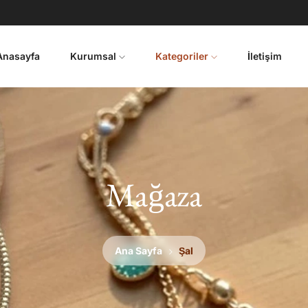
Anasayfa
Kurumsal
Kategoriler
İletişim
Mağaza
Ana Sayfa
Şal