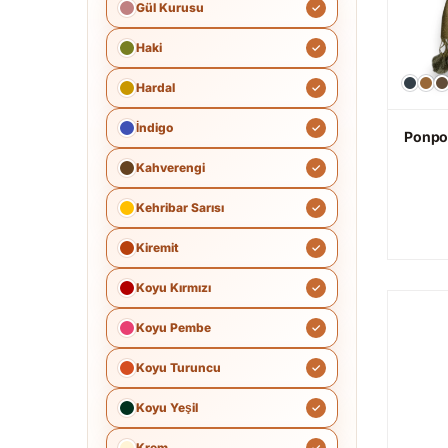
Gül Kurusu
Haki
Hardal
İndigo
Ponpon
Kahverengi
Kehribar Sarısı
Kiremit
Koyu Kırmızı
Koyu Pembe
Koyu Turuncu
Koyu Yeşil
Krem