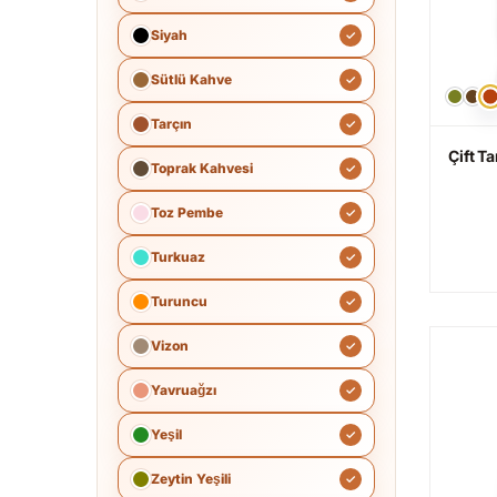
Siyah
Sütlü Kahve
Tarçın
Çift Ta
Toprak Kahvesi
Toz Pembe
Turkuaz
Turuncu
Vizon
Yavruağzı
Yeşil
Zeytin Yeşili