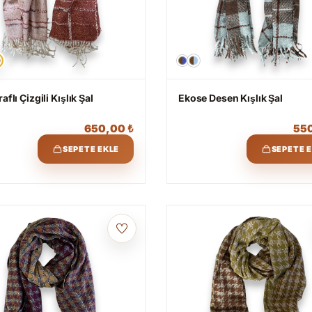
raflı Çizgili Kışlık Şal
Ekose Desen Kışlık Şal
650,00
₺
55
SEPETE EKLE
SEPETE 