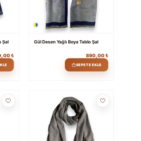
o Şal
Gül Desen Yağlı Boya Tablo Şal
0,00
₺
890,00
₺
EKLE
SEPETE EKLE