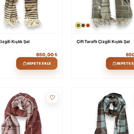
izgili Kışlık Şal
Çift Taraflı Çizgili Kışlık Şal
650,00
₺
65
SEPETE EKLE
SEPETE 