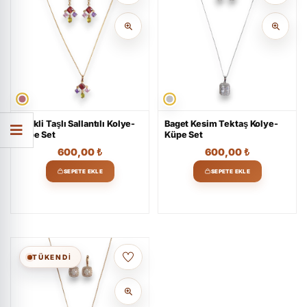
Renkli Taşlı Sallantılı Kolye-
Baget Kesim Tektaş Kolye-
Küpe Set
Küpe Set
600,00
₺
600,00
₺
SEPETE EKLE
SEPETE EKLE
TÜKENDİ