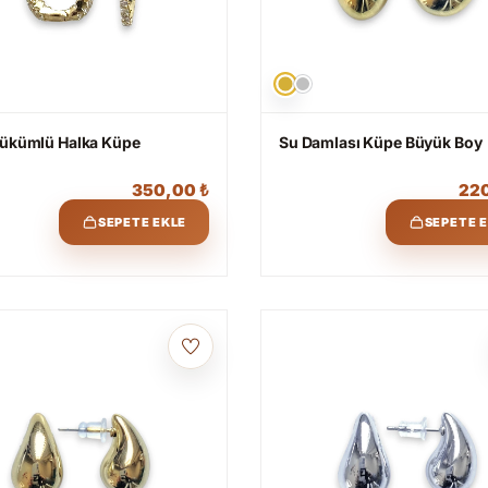
Bükümlü Halka Küpe
Su Damlası Küpe Büyük Boy
350,00
₺
22
SEPETE EKLE
SEPETE 