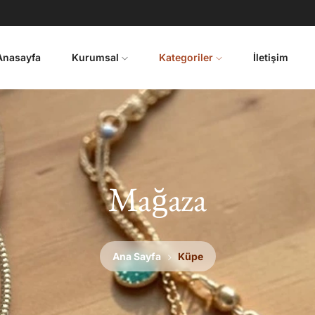
Anasayfa
Kurumsal
Kategoriler
İletişim
Mağaza
Ana Sayfa
Küpe