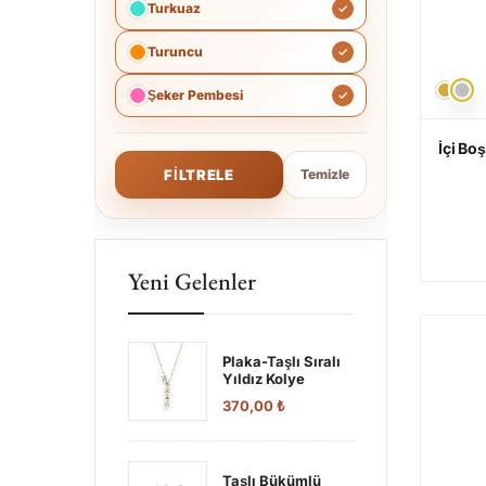
Turkuaz
Turuncu
Şeker Pembesi
İçi Bo
FILTRELE
Temizle
Yeni Gelenler
Plaka-Taşlı Sıralı
Yıldız Kolye
370,00
₺
Taşlı Bükümlü