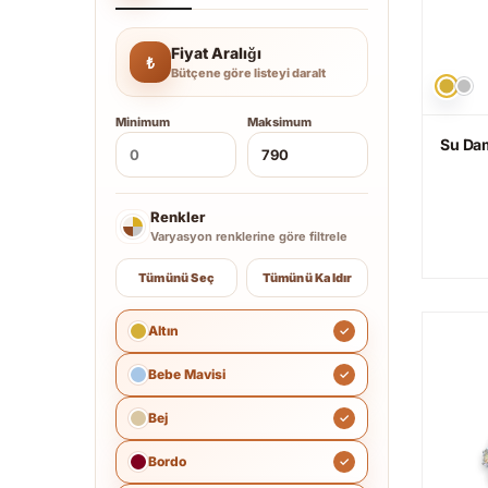
Fiyat Aralığı
₺
Bütçene göre listeyi daralt
Minimum
Maksimum
Su Da
Renkler
Varyasyon renklerine göre filtrele
Tümünü Seç
Tümünü Kaldır
Altın
Bebe Mavisi
Bej
Bordo