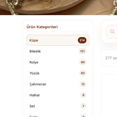
Ürün Kategorileri
Küpe
214
Bileklik
121
277 so
Kolye
60
Yüzük
83
Şahmeran
12
Halhal
6
Set
7