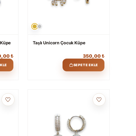
a Küpe
Taşlı Unicorn Çocuk Küpe
0,00
₺
350,00
₺
EKLE
SEPETE EKLE