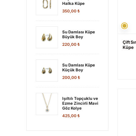
Halka Küpe
350,00
₺
Su Damlası Küpe
Büyük Boy
Çift S
220,00
₺
Küpe
Su Damlası Küpe
Küçük Boy
200,00
₺
Işıltılı Topçuklu ve
Ezme Zincirli Mavi
Göz Kolye
425,00
₺