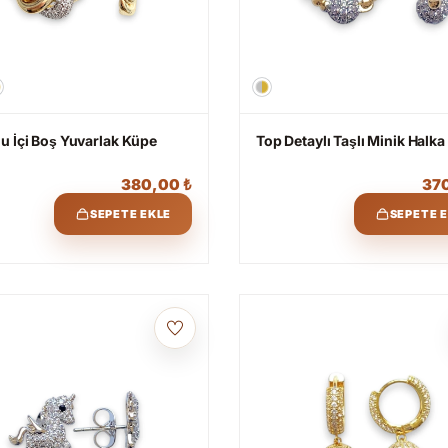
u İçi Boş Yuvarlak Küpe
Top Detaylı Taşlı Minik Halk
380,00
₺
37
SEPETE EKLE
SEPETE 