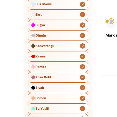
Buz Mavisi
Ekru
Fuşya
Markiz
Gümüş
Kahverengi
Kırmızı
Pembe
Rose Gold
Siyah
Somon
Su Yeşili