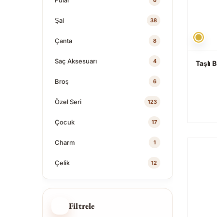
Fular
6
Şal
38
Çanta
8
Saç Aksesuarı
4
Taşlı 
Broş
6
Özel Seri
123
Çocuk
17
Charm
1
Çelik
12
Filtrele