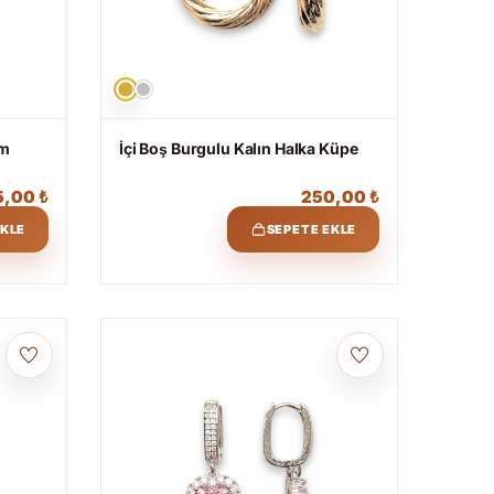
im
İçi Boş Burgulu Kalın Halka Küpe
5,00
₺
250,00
₺
EKLE
SEPETE EKLE