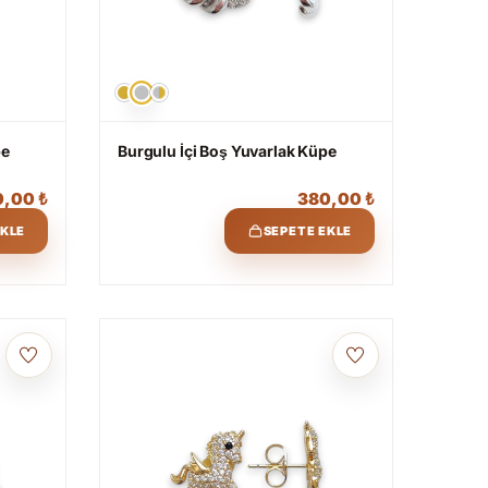
pe
Burgulu İçi Boş Yuvarlak Küpe
0,00
₺
380,00
₺
EKLE
SEPETE EKLE