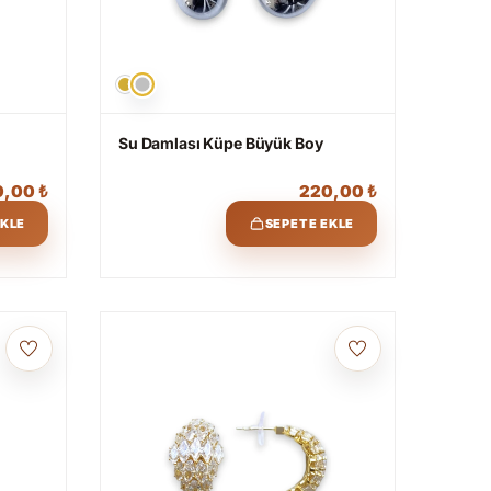
Su Damlası Küpe Büyük Boy
0,00
₺
220,00
₺
EKLE
SEPETE EKLE