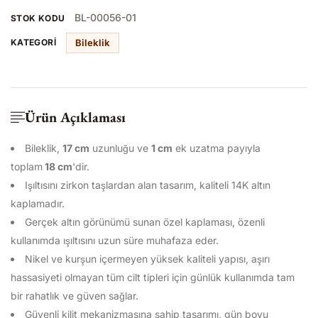
BL-00056-01
STOK KODU
Bileklik
KATEGORI
Ürün Açıklaması
Bileklik,
17 cm
uzunluğu ve
1
cm
ek uzatma payıyla
toplam
18
cm
'dir.
Işıltısını zirkon taşlardan alan tasarım, kaliteli 14K altın
kaplamadır.
Gerçek altın görünümü sunan özel kaplaması, özenli
kullanımda ışıltısını uzun süre muhafaza eder.
Nikel ve kurşun içermeyen yüksek kaliteli yapısı, aşırı
hassasiyeti olmayan tüm cilt tipleri için günlük kullanımda tam
bir rahatlık ve güven sağlar.
Güvenli kilit mekanizmasına sahip tasarımı, gün boyu