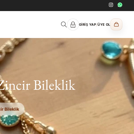
/
GIRIŞ YAP
ÜYE OL
Zincir Bileklik
r Bileklik