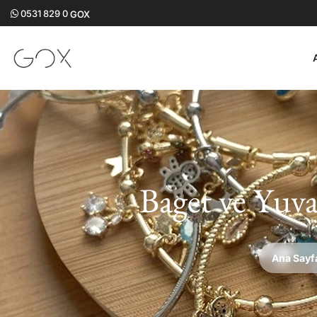
0531 829 0
GOX
Baget ve Yuvar
Ana Sayf