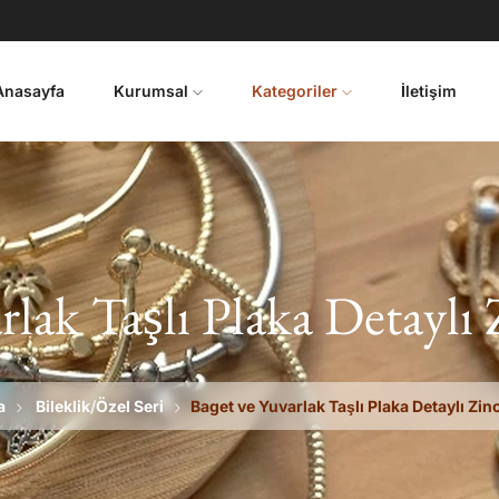
Anasayfa
Kurumsal
Kategoriler
İletişim
lak Taşlı Plaka Detaylı 
a
Bileklik
/
Özel Seri
Baget ve Yuvarlak Taşlı Plaka Detaylı Zinci