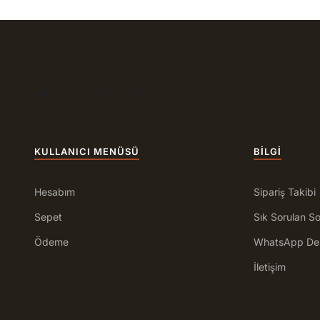
Item #1
Item #2
Item #3
KULLANICI MENÜSÜ
BILGI
Hesabım
Sipariş Takibi
Sepet
Sık Sorulan So
Ödeme
WhatsApp De
İletişim