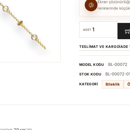
Ekran çözünürlüğü, 
renklerinde küçük to
ADET
TESLIMAT VE KARGO
İADE 
BL-00072
MODEL KODU
BL-00072-0
STOK KODU
Bileklik
Ö
KATEGORI
 toplam
20 cm
'dir.