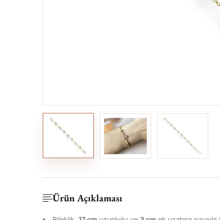
Ürün Açıklaması
Bileklik,
17 cm
uzunluğu ve
3
cm
ek uzatma payıyla