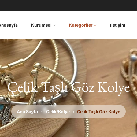
Anasayfa
Kurumsal
Kategoriler
İletişim
Çelik Taşlı Göz Kolye
Ana Sayfa
Çelik
/
Kolye
Çelik Taşlı Göz Kolye