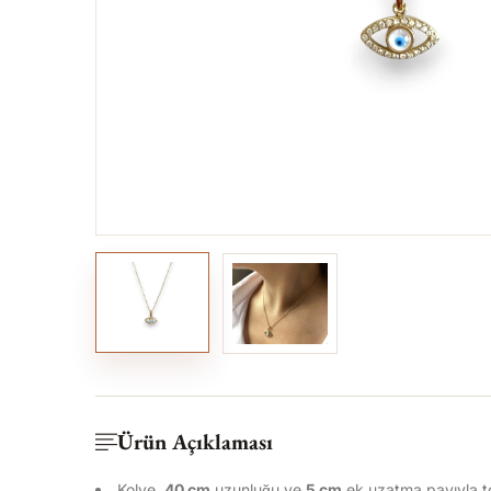
Ürün Açıklaması
Kolye,
40 cm
uzunluğu ve
5 cm
ek uzatma payıyla 