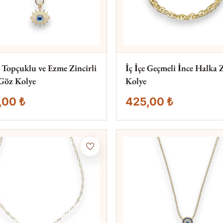
lı Topçuklu ve Ezme Zincirli
İç İçe Geçmeli İnce Halka 
Göz Kolye
Kolye
,00 ₺
425,00 ₺