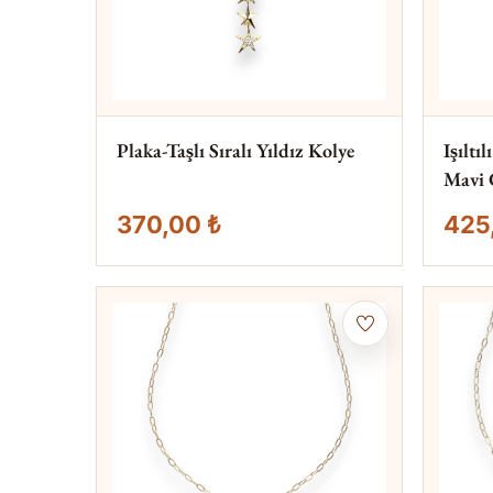
Plaka-Taşlı Sıralı Yıldız Kolye
Işıltı
Mavi 
370,00 ₺
425