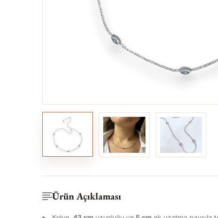
Ürün Açıklaması
Kolye,
43 cm
uzunluğu ve
5
cm
ek uzatma payıyla 