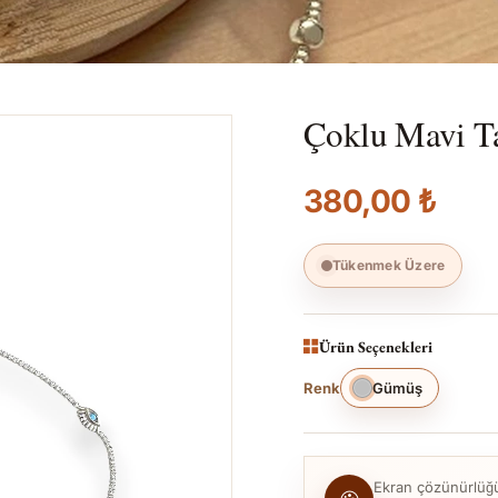
Çoklu Mavi Ta
380,00 ₺
Tükenmek Üzere
Ürün Seçenekleri
Renk
Gümüş
Ekran çözünürlüğü, 