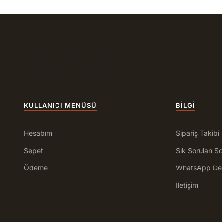
Item #1
Item #2
Item #3
KULLANICI MENÜSÜ
BILGI
Hesabım
Sipariş Takibi
Sepet
Sık Sorulan So
Ödeme
WhatsApp De
İletişim