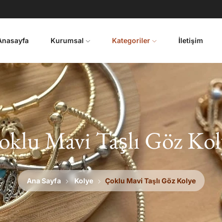
Anasayfa
Kurumsal
Kategoriler
İletişim
oklu Mavi Taşlı Göz Kol
Ana Sayfa
Kolye
Çoklu Mavi Taşlı Göz Kolye