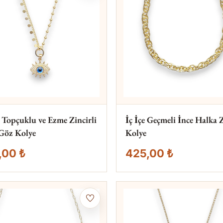
lı Topçuklu ve Ezme Zincirli
İç İçe Geçmeli İnce Halka 
Göz Kolye
Kolye
,00 ₺
425,00 ₺