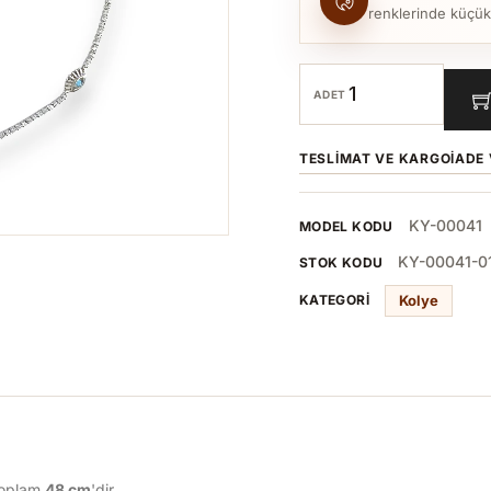
renklerinde küçük to
ADET
TESLIMAT VE KARGO
İADE 
KY-00041
MODEL KODU
KY-00041-0
STOK KODU
Kolye
KATEGORI
toplam
48
cm
'dir.