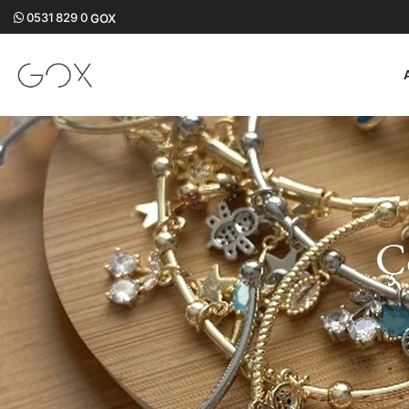
0531 829 0
GOX
Ç