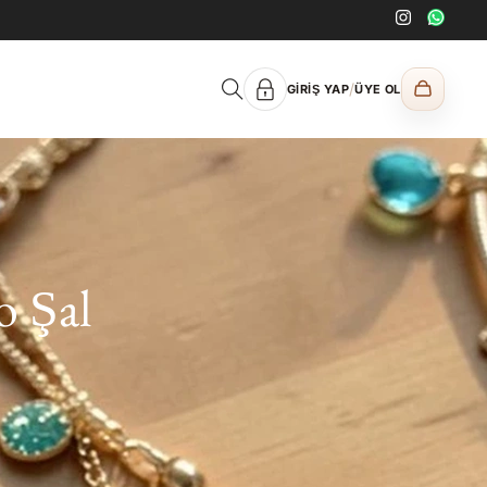
/
GIRIŞ YAP
ÜYE OL
o Şal