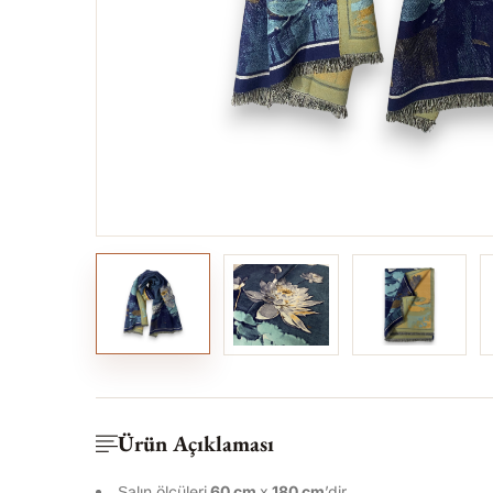
Ürün Açıklaması
Şalın ölçüleri
6
0 cm
x
180 cm
’dir.