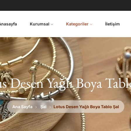
Anasayfa
Kurumsal
Kategoriler
İletişim
s Desen Yağlı Boya Tabl
Ana Sayfa
Şal
Lotus Desen Yağlı Boya Tablo Şal