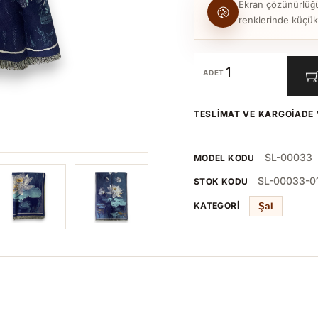
Ekran çözünürlüğü, 
renklerinde küçük to
ADET
TESLIMAT VE KARGO
İADE 
SL-00033
MODEL KODU
SL-00033-0
STOK KODU
Şal
KATEGORI