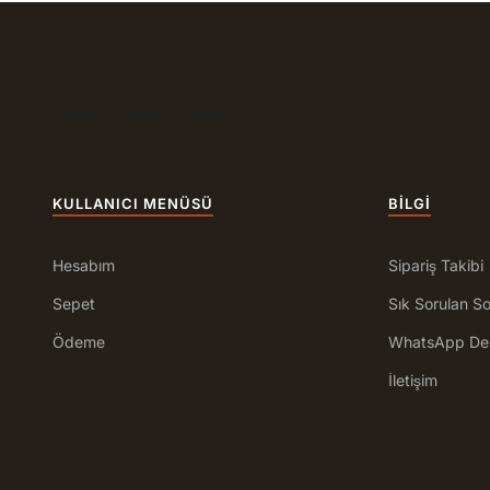
Item #1
Item #2
Item #3
KULLANICI MENÜSÜ
BILGI
Hesabım
Sipariş Takibi
Sepet
Sık Sorulan So
Ödeme
WhatsApp De
İletişim