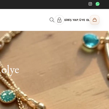
/
GIRIŞ YAP
ÜYE OL
Kolye