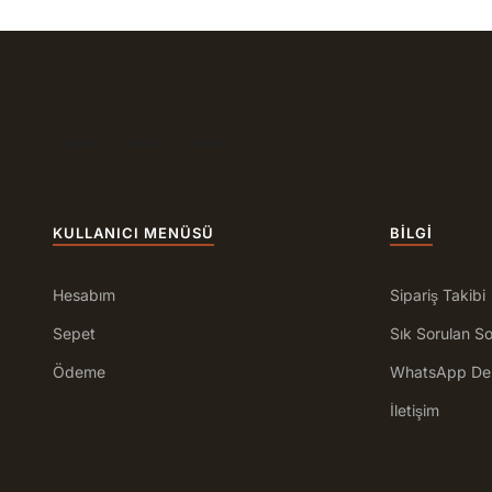
Item #1
Item #2
Item #3
KULLANICI MENÜSÜ
BILGI
Hesabım
Sipariş Takibi
Sepet
Sık Sorulan So
Ödeme
WhatsApp De
İletişim