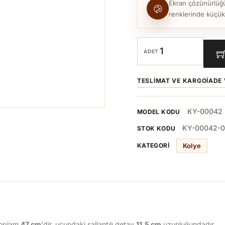
Ekran çözünürlüğü, 
renklerinde küçük to
ADET
TESLIMAT VE KARGO
İADE 
KY-00042
MODEL KODU
KY-00042-0
STOK KODU
Kolye
KATEGORI
toplam
47
cm
'dir, ucundaki sallantılı detay
11,5
cm
uzunluğundadır.