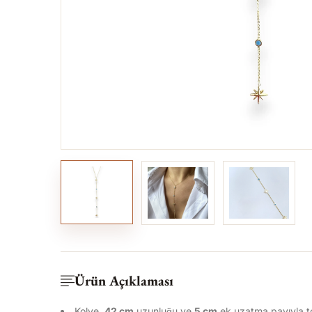
Ürün Açıklaması
Kolye,
42 cm
uzunluğu ve
5
cm
ek uzatma payıyla 