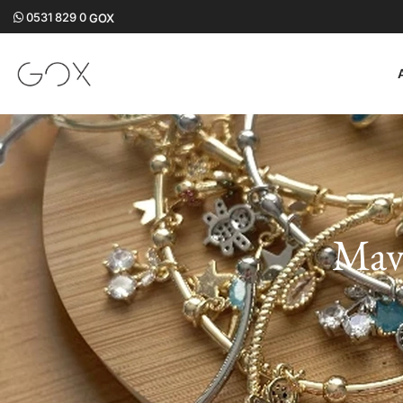
0531 829 0
GOX
Mavi