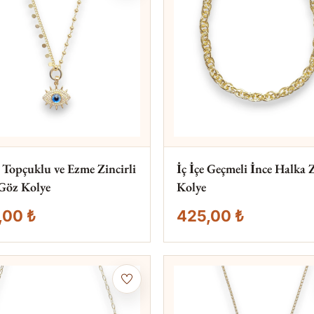
lı Topçuklu ve Ezme Zincirli
İç İçe Geçmeli İnce Halka 
Göz Kolye
Kolye
,00 ₺
425,00 ₺