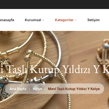
Anasayfa
Kurumsal
Kategoriler
İletişim
 Taşlı Kutup Yıldızı Y 
Ana Sayfa
Kolye
Mavi Taşlı Kutup Yıldızı Y Kolye