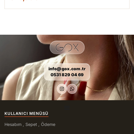
info@gox.com.tr
0531 829 04 69
KULLANICI MENÜSÜ
Hesabım
Sepet
Ödeme