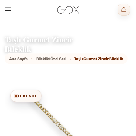
Taşlı Gurmet Zincir
Bileklik
Ana Sayfa
Bileklik
/
Özel Seri
Taşlı Gurmet Zincir Bileklik
TÜKENDİ