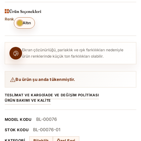
Ürün Seçenekleri
Renk
Altın
Ekran çözünürlüğü, parlaklık ve ışık farklılıkları nedeniyle
ürün renklerinde küçük ton farklılıkları olabilir.
Bu ürün şu anda tükenmiştir.
TESLIMAT VE KARGO
İADE VE DEĞIŞIM POLITIKASI
ÜRÜN BAKIMI VE KALITE
BL-00076
MODEL KODU
BL-00076-01
STOK KODU
Bileklik
Özel Seri
KATEGORI