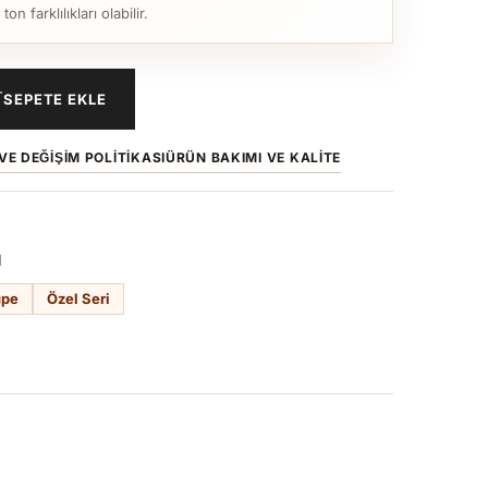
n farklılıkları olabilir.
SEPETE EKLE
VE DEĞIŞIM POLITIKASI
ÜRÜN BAKIMI VE KALITE
1
üpe
Özel Seri