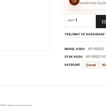
renklerinde küçük to
ADET
TESLIMAT VE KARGO
İADE 
KP-00021
MODEL KODU
KP-00021-0
STOK KODU
Çocuk
K
KATEGORI
i 14K altın kaplamadır.