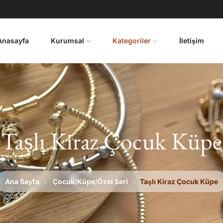
Anasayfa
Kurumsal
Kategoriler
İletişim
Taşlı Kiraz Çocuk Küpe
Ana Sayfa
Çocuk
/
Küpe
/
Özel Seri
Taşlı Kiraz Çocuk Küpe