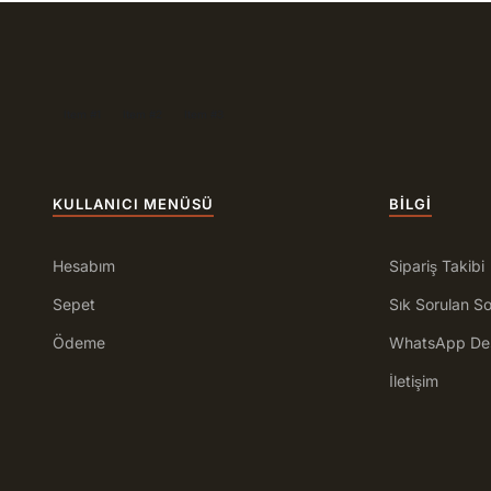
Item #1
Item #2
Item #3
KULLANICI MENÜSÜ
BILGI
Hesabım
Sipariş Takibi
Sepet
Sık Sorulan So
Ödeme
WhatsApp De
İletişim