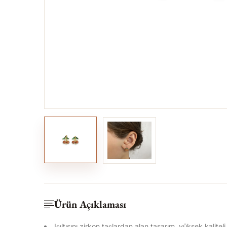
Ürün Açıklaması
Işıltısını zirkon taşlardan alan tasarım, yüksek kalitel