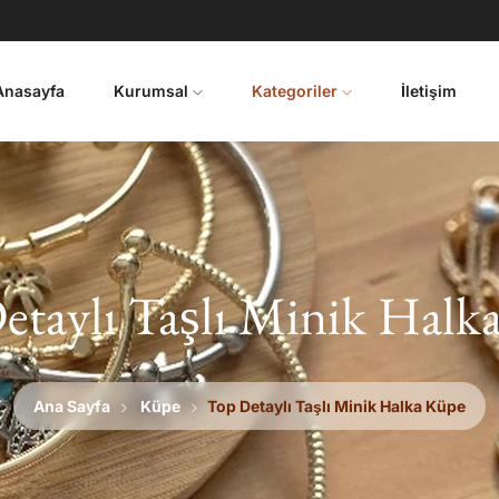
Anasayfa
Kurumsal
Kategoriler
İletişim
etaylı Taşlı Minik Halk
Ana Sayfa
Küpe
Top Detaylı Taşlı Minik Halka Küpe