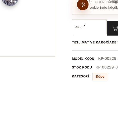
Ekran çözünürlüğü, 
renklerinde küçük to
ADET
TESLIMAT VE KARGO
İADE 
KP-00229
MODEL KODU
KP-00229-0
STOK KODU
Küpe
KATEGORI