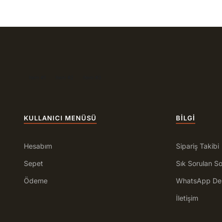
Item #1
Item #2
Item #3
KULLANICI MENÜSÜ
BILGI
Hesabım
Sipariş Takibi
Sepet
Sık Sorulan So
Ödeme
WhatsApp De
İletişim