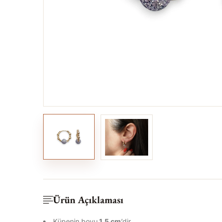
Ürün Açıklaması
Küpenin boyu
1,5
cm
’dir.