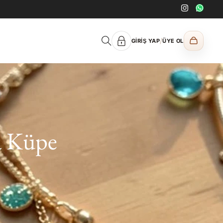
/
GIRIŞ YAP
ÜYE OL
a Küpe