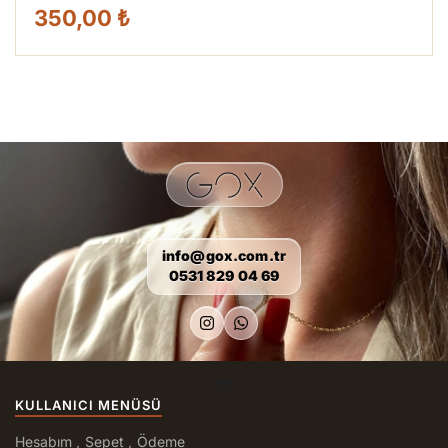
350,00 ₺
info@gox.com.tr
0531 829 04 69
KULLANICI MENÜSÜ
Hesabım
Sepet
Ödeme