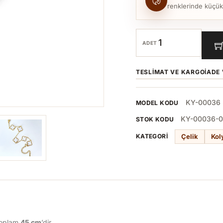
renklerinde küçük to
ADET
TESLIMAT VE KARGO
İADE 
KY-00036
MODEL KODU
KY-00036-0
STOK KODU
Çelik
Kol
KATEGORI
toplam
45 cm
’dir.