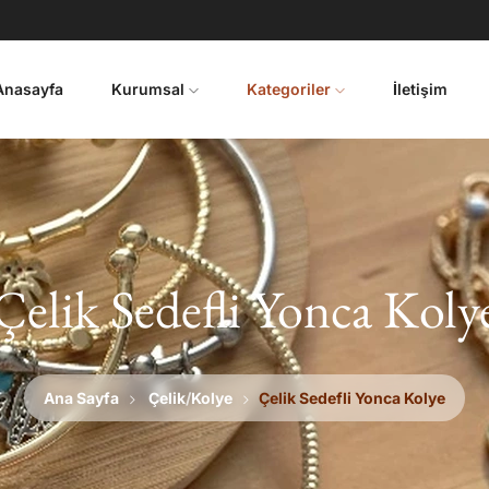
Anasayfa
Kurumsal
Kategoriler
İletişim
Çelik Sedefli Yonca Koly
Ana Sayfa
Çelik
/
Kolye
Çelik Sedefli Yonca Kolye