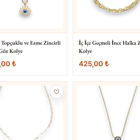
lı Topçuklu ve Ezme Zincirli
İç İçe Geçmeli İnce Halka 
Göz Kolye
Kolye
,00 ₺
425,00 ₺