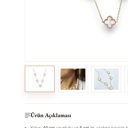
Ürün Açıklaması
Kolye,
40 cm
uzunluğu ve
5 cm
ek uzatma payıyla 