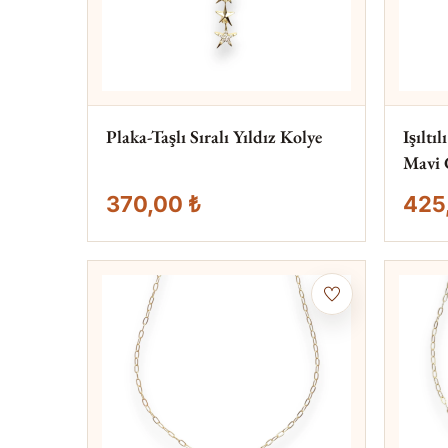
Plaka-Taşlı Sıralı Yıldız Kolye
Işıltı
Mavi 
370,00 ₺
425