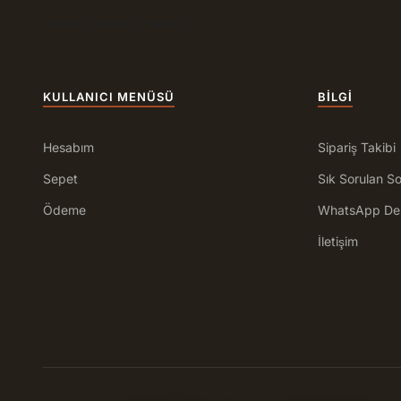
Item #1
Item #2
Item #3
KULLANICI MENÜSÜ
BILGI
Hesabım
Sipariş Takibi
Sepet
Sık Sorulan So
Ödeme
WhatsApp De
İletişim