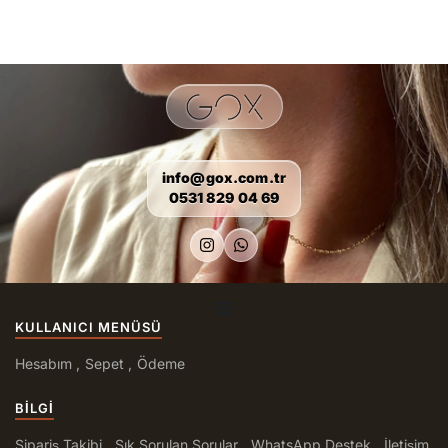
info@gox.com.tr
0531 829 04 69
KULLANICI MENÜSÜ
Hesabım
Sepet
Ödeme
BILGI
Sipariş Takibi
Sık Sorulan Sorular
WhatsApp Destek
İletişim